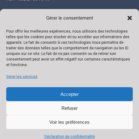
INFORMATIONS LÉGALES
Gérer le consentement
Société anonyme au capital de 111 300 €
Pour offrir les meilleures expériences, nous utilisons des technologies
telles que les cookies pour stocker et/ou accéder aux informations des
R.C. Luxembourg B 118719
appareils. Le fait de consentir à ces technologies nous permettra de
traiter des données telles que le comportement de navigation ou les ID
Autorisation N° 136879/2
uniques sur ce site. Le fait de ne pas consentir ou de retirer son
VAT N° LU 22332726
consentement peut avoir un effet négatif sur certaines caractéristiques
et fonctions.
Banque : ING
IBAN : LU02 0141 0443 4790 0000 / BIC CELLLULL
Gérer les services
Accepter
Refuser
Voir les préférences
© Pofi.lu - Tous droits réservés
Déclaration de confidentialité
Menu principal