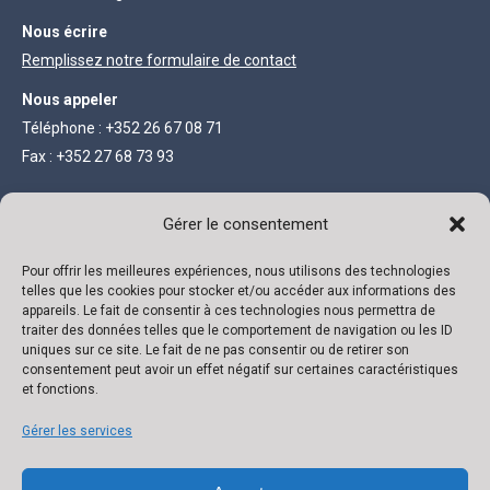
Nous écrire
Remplissez notre formulaire de contact
Nous appeler
Téléphone : +352 26 67 08 71
Fax : +352 27 68 73 93
INFORMATIONS LÉGALES
Gérer le consentement
Société anonyme au capital de 111 300 €
Pour offrir les meilleures expériences, nous utilisons des technologies
telles que les cookies pour stocker et/ou accéder aux informations des
R.C. Luxembourg B 118719
appareils. Le fait de consentir à ces technologies nous permettra de
traiter des données telles que le comportement de navigation ou les ID
Autorisation N° 136879/2
uniques sur ce site. Le fait de ne pas consentir ou de retirer son
VAT N° LU 22332726
consentement peut avoir un effet négatif sur certaines caractéristiques
et fonctions.
Banque : ING
IBAN : LU02 0141 0443 4790 0000 / BIC CELLLULL
Gérer les services