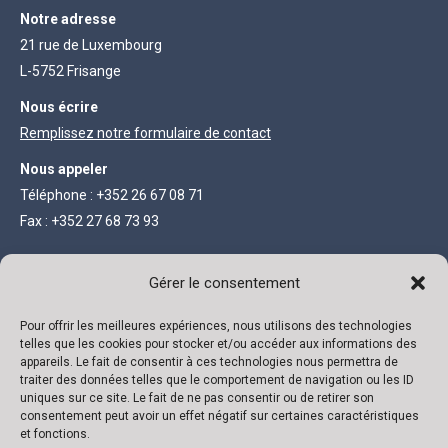
Notre adresse
21 rue de Luxembourg
L-5752 Frisange
Nous écrire
Remplissez notre formulaire de contact
Nous appeler
Téléphone : +352 26 67 08 71
Fax : +352 27 68 73 93
INFORMATIONS LÉGALES
Gérer le consentement
Société anonyme au capital de 111 300 €
Pour offrir les meilleures expériences, nous utilisons des technologies
telles que les cookies pour stocker et/ou accéder aux informations des
R.C. Luxembourg B 118719
appareils. Le fait de consentir à ces technologies nous permettra de
traiter des données telles que le comportement de navigation ou les ID
Autorisation N° 136879/2
uniques sur ce site. Le fait de ne pas consentir ou de retirer son
VAT N° LU 22332726
consentement peut avoir un effet négatif sur certaines caractéristiques
et fonctions.
Banque : ING