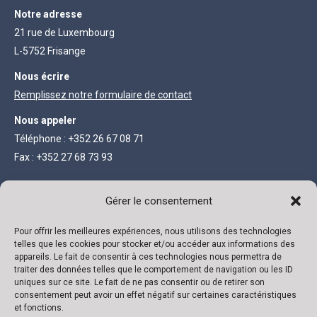
Notre adresse
21 rue de Luxembourg
L-5752 Frisange
Nous écrire
Remplissez notre formulaire de contact
Nous appeler
Téléphone : +352 26 67 08 71
Fax : +352 27 68 73 93
INFORMATIONS LÉGALES
Gérer le consentement
Société anonyme au capital de 111 300 €
Pour offrir les meilleures expériences, nous utilisons des technologies
telles que les cookies pour stocker et/ou accéder aux informations des
R.C. Luxembourg B 118719
appareils. Le fait de consentir à ces technologies nous permettra de
traiter des données telles que le comportement de navigation ou les ID
Autorisation N° 136879/2
uniques sur ce site. Le fait de ne pas consentir ou de retirer son
VAT N° LU 22332726
consentement peut avoir un effet négatif sur certaines caractéristiques
et fonctions.
Banque : ING