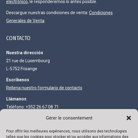
electrónico
, le responderemos lo antes posible.
Descargue nuestras condiciones de venta:
Condiciones
Generales de Venta
.
CONTACTO
Nuestra dirección
21 rue de Luxembourg
L-5752 Frisange
Escríbenos
Rellena nuestro formulario de contacto
Llámanos
Teléfono: +352 26 67 08 71
Fax: +352 27 68 73 93
Gérer le consentement
Pour offrir les meilleures expériences, nous utilisons des technologies
INFORMACIÓN LEGAL
telles que les cookies pour stocker et/ou accéder aux informations des