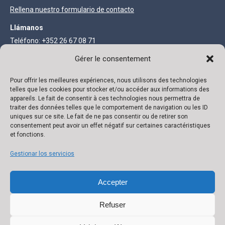
Rellena nuestro formulario de contacto
Llámanos
Teléfono: +352 26 67 08 71
Fax: +352 27 68 73 93
Gérer le consentement
INFORMACIÓN LEGAL
Pour offrir les meilleures expériences, nous utilisons des technologies
telles que les cookies pour stocker et/ou accéder aux informations des
appareils. Le fait de consentir à ces technologies nous permettra de
Sociedad anónima con un capital de 111.300 €
traiter des données telles que le comportement de navigation ou les ID
uniques sur ce site. Le fait de ne pas consentir ou de retirer son
R.C. Luxemburgo B 118719 Autorización N° 136879/2 NIF IVA N°
consentement peut avoir un effet négatif sur certaines caractéristiques
et fonctions.
LU 22332726 Banco: ING IBAN: LU02 0141 0443 4790 0000 / BIC
CELLLULL
Gestionar los servicios
Accepter
Refuser