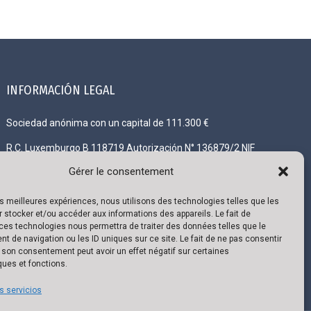
INFORMACIÓN LEGAL
Sociedad anónima con un capital de 111.300 €
R.C. Luxemburgo B 118719 Autorización N° 136879/2 NIF
IVA N° LU 22332726 Banco: ING IBAN: LU02 0141 0443
Gérer le consentement
4790 0000 / BIC CELLLULL
les meilleures expériences, nous utilisons des technologies telles que les
 stocker et/ou accéder aux informations des appareils. Le fait de
ces technologies nous permettra de traiter des données telles que le
 de navigation ou les ID uniques sur ce site. Le fait de ne pas consentir
r son consentement peut avoir un effet négatif sur certaines
ques et fonctions.
s servicios