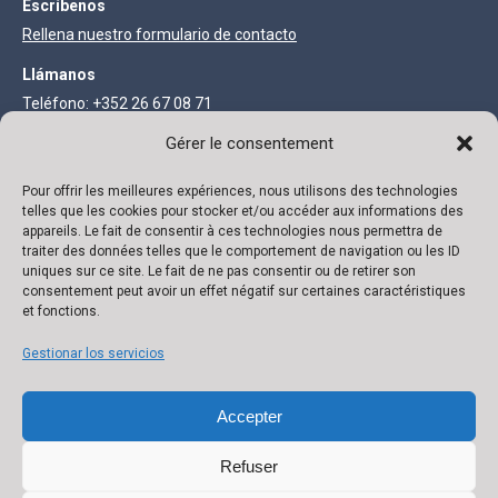
Escríbenos
Rellena nuestro formulario de contacto
Llámanos
Teléfono: +352 26 67 08 71
Fax: +352 27 68 73 93
Gérer le consentement
Pour offrir les meilleures expériences, nous utilisons des technologies
INFORMACIÓN LEGAL
telles que les cookies pour stocker et/ou accéder aux informations des
appareils. Le fait de consentir à ces technologies nous permettra de
Sociedad anónima con un capital de 111.300 €
traiter des données telles que le comportement de navigation ou les ID
uniques sur ce site. Le fait de ne pas consentir ou de retirer son
R.C. Luxemburgo B 118719 Autorización N° 136879/2 NIF IVA N°
consentement peut avoir un effet négatif sur certaines caractéristiques
et fonctions.
LU 22332726 Banco: ING IBAN: LU02 0141 0443 4790 0000 / BIC
CELLLULL
Gestionar los servicios
Accepter
Refuser