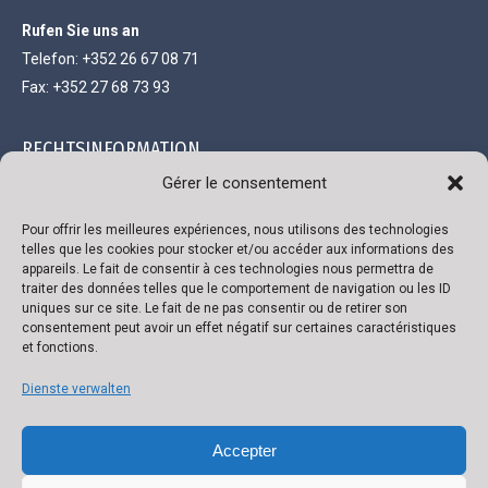
Rufen Sie uns an
Telefon: +352 26 67 08 71
Fax: +352 27 68 73 93
RECHTSINFORMATION
Gérer le consentement
Gesellschaft mit beschränkter Haftung und einem Kapital von
111.300 €
Pour offrir les meilleures expériences, nous utilisons des technologies
telles que les cookies pour stocker et/ou accéder aux informations des
R.C. Luxembourg B 118719
appareils. Le fait de consentir à ces technologies nous permettra de
traiter des données telles que le comportement de navigation ou les ID
Genehmigungsnummer 136879/2
uniques sur ce site. Le fait de ne pas consentir ou de retirer son
Umsatzsteuer-Identifikationsnummer LU 22332726
consentement peut avoir un effet négatif sur certaines caractéristiques
et fonctions.
Bank: ING
IBAN: LU02 0141 0443 4790 0000 / BIC CELLLULL
Dienste verwalten
Accepter