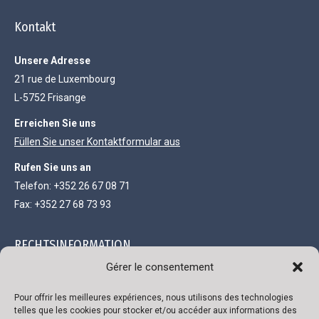
Kontakt
Unsere Adresse
21 rue de Luxembourg
L-5752 Frisange
Erreichen Sie uns
Füllen Sie unser Kontaktformular aus
Rufen Sie uns an
Telefon: +352 26 67 08 71
Fax: +352 27 68 73 93
RECHTSINFORMATION
Gérer le consentement
Gesellschaft mit beschränkter Haftung und einem Kapital von
111.300 €
Pour offrir les meilleures expériences, nous utilisons des technologies
telles que les cookies pour stocker et/ou accéder aux informations des