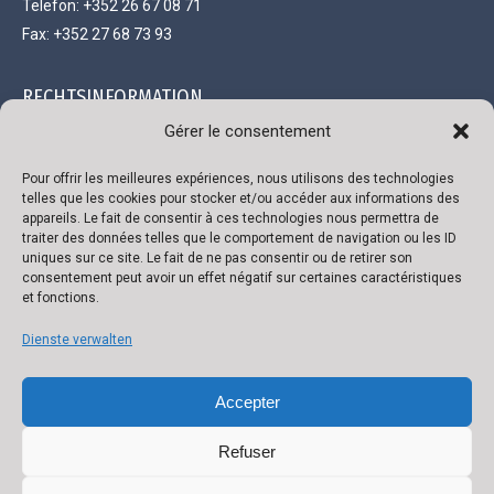
Telefon: +352 26 67 08 71
Fax: +352 27 68 73 93
RECHTSINFORMATION
Gérer le consentement
Gesellschaft mit beschränkter Haftung und einem Kapital von
111.300 €
Pour offrir les meilleures expériences, nous utilisons des technologies
telles que les cookies pour stocker et/ou accéder aux informations des
R.C. Luxembourg B 118719
appareils. Le fait de consentir à ces technologies nous permettra de
traiter des données telles que le comportement de navigation ou les ID
Genehmigungsnummer 136879/2
uniques sur ce site. Le fait de ne pas consentir ou de retirer son
Umsatzsteuer-Identifikationsnummer LU 22332726
consentement peut avoir un effet négatif sur certaines caractéristiques
et fonctions.
Bank: ING
IBAN: LU02 0141 0443 4790 0000 / BIC CELLLULL
Dienste verwalten
Accepter
Refuser