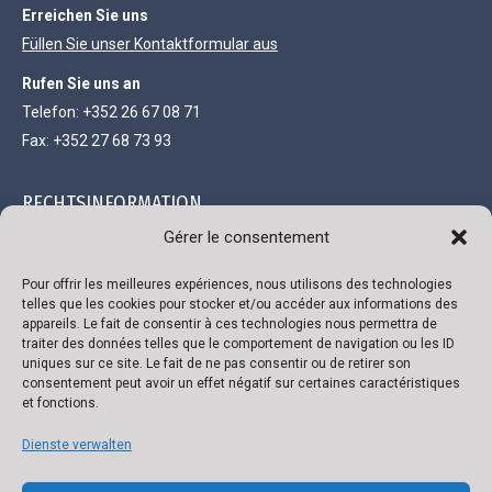
Erreichen Sie uns
Füllen Sie unser Kontaktformular aus
Rufen Sie uns an
Telefon: +352 26 67 08 71
Fax: +352 27 68 73 93
RECHTSINFORMATION
Gérer le consentement
Gesellschaft mit beschränkter Haftung und einem Kapital von
111.300 €
Pour offrir les meilleures expériences, nous utilisons des technologies
telles que les cookies pour stocker et/ou accéder aux informations des
R.C. Luxembourg B 118719
appareils. Le fait de consentir à ces technologies nous permettra de
traiter des données telles que le comportement de navigation ou les ID
Genehmigungsnummer 136879/2
uniques sur ce site. Le fait de ne pas consentir ou de retirer son
Umsatzsteuer-Identifikationsnummer LU 22332726
consentement peut avoir un effet négatif sur certaines caractéristiques
et fonctions.
Bank: ING
IBAN: LU02 0141 0443 4790 0000 / BIC CELLLULL
Dienste verwalten