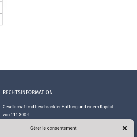
RECHTSINFORMATION
Gesellschaft mit beschränkter Haftung und einem Kapital
von 111.300 €
R.C. Luxembourg B 118719
Gérer le consentement
Genehmigungsnummer 136879/2