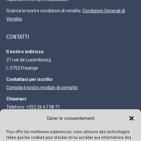
Scarica le nostre condizioni di vendita:
Condizioni Generali di
Vendita
.
CONTATTI
Il nostro indirizzo
21 rue de Luxembourg
L-5752 Frisange
Contattaci per iscritto
Compila il nostro modulo di contatto
Chiamaci
Telefono: +352 26 67 08 71
Fax: +352 27 68 73 93
Gérer le consentement
Pour offrir les meilleures expériences, nous utilisons des technologies
INFORMAZIONI LEGALI
telles que les cookies pour stocker et/ou accéder aux informations des