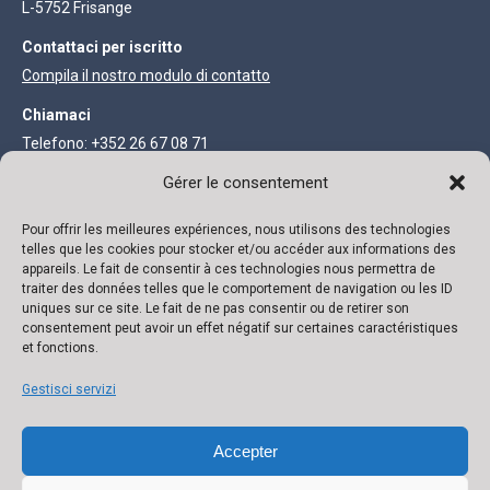
L-5752 Frisange
Contattaci per iscritto
Compila il nostro modulo di contatto
Chiamaci
Telefono: +352 26 67 08 71
Fax: +352 27 68 73 93
Gérer le consentement
INFORMAZIONI LEGALI
Pour offrir les meilleures expériences, nous utilisons des technologies
telles que les cookies pour stocker et/ou accéder aux informations des
appareils. Le fait de consentir à ces technologies nous permettra de
Società anonima con capitale di 111.300 €
traiter des données telles que le comportement de navigation ou les ID
uniques sur ce site. Le fait de ne pas consentir ou de retirer son
R.C. Lussemburgo B 118719 Autorizzazione N° 136879/2 Partita
consentement peut avoir un effet négatif sur certaines caractéristiques
et fonctions.
IVA N° LU 22332726 Banca: ING IBAN: LU02 0141 0443 4790 0000
/ BIC CELLLULL
Gestisci servizi
Accepter