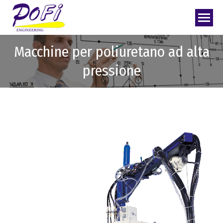
Macchine per poliuretano ad alta
pressione