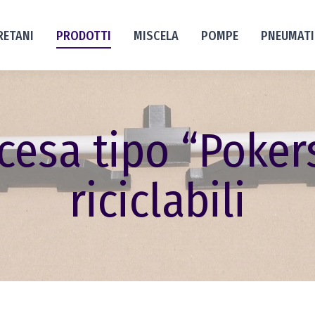
RETANI
PRODOTTI
MISCELA
POMPE
PNEUMAT
cesa tipo “Poke
riciclabili