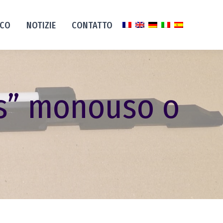
ICO
NOTIZIE
CONTATTO
rs” monouso o