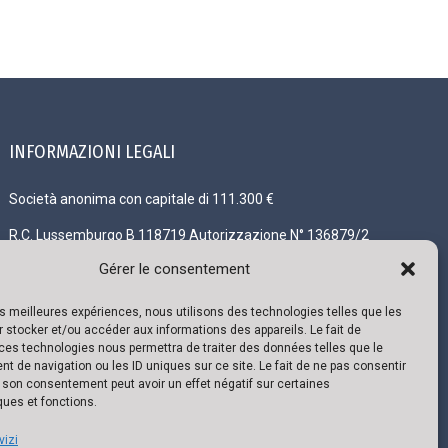
INFORMAZIONI LEGALI
Società anonima con capitale di 111.300 €
R.C. Lussemburgo B 118719 Autorizzazione N° 136879/2
Partita IVA N° LU 22332726 Banca: ING IBAN: LU02 0141
Gérer le consentement
0443 4790 0000 / BIC CELLLULL
les meilleures expériences, nous utilisons des technologies telles que les
 stocker et/ou accéder aux informations des appareils. Le fait de
ces technologies nous permettra de traiter des données telles que le
 de navigation ou les ID uniques sur ce site. Le fait de ne pas consentir
r son consentement peut avoir un effet négatif sur certaines
ques et fonctions.
vizi