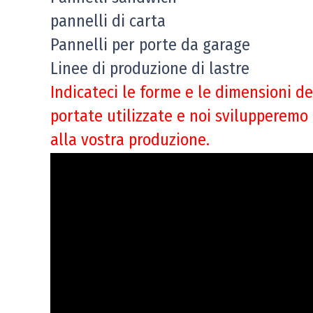
pannelli di carta
Pannelli per porte da garage
Linee di produzione di lastre
Indicateci le forme e le dimensioni dei
portate utilizzate e noi svilupperemo g
alla vostra produzione.