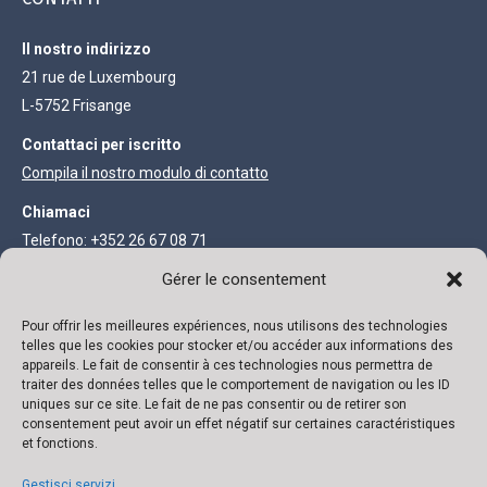
Il nostro indirizzo
21 rue de Luxembourg
L-5752 Frisange
Contattaci per iscritto
Compila il nostro modulo di contatto
Chiamaci
Telefono: +352 26 67 08 71
Fax: +352 27 68 73 93
Gérer le consentement
INFORMAZIONI LEGALI
Pour offrir les meilleures expériences, nous utilisons des technologies
telles que les cookies pour stocker et/ou accéder aux informations des
appareils. Le fait de consentir à ces technologies nous permettra de
Società anonima con capitale di 111.300 €
traiter des données telles que le comportement de navigation ou les ID
uniques sur ce site. Le fait de ne pas consentir ou de retirer son
R.C. Lussemburgo B 118719 Autorizzazione N° 136879/2 Partita
consentement peut avoir un effet négatif sur certaines caractéristiques
et fonctions.
IVA N° LU 22332726 Banca: ING IBAN: LU02 0141 0443 4790 0000
/ BIC CELLLULL
Gestisci servizi