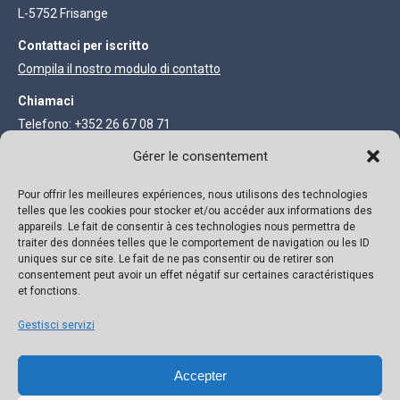
L-5752 Frisange
Contattaci per iscritto
Compila il nostro modulo di contatto
Chiamaci
Telefono: +352 26 67 08 71
Fax: +352 27 68 73 93
Gérer le consentement
Pour offrir les meilleures expériences, nous utilisons des technologies
INFORMAZIONI LEGALI
telles que les cookies pour stocker et/ou accéder aux informations des
appareils. Le fait de consentir à ces technologies nous permettra de
Società anonima con capitale di 111.300 €
traiter des données telles que le comportement de navigation ou les ID
uniques sur ce site. Le fait de ne pas consentir ou de retirer son
R.C. Lussemburgo B 118719 Autorizzazione N° 136879/2 Partita
consentement peut avoir un effet négatif sur certaines caractéristiques
et fonctions.
IVA N° LU 22332726 Banca: ING IBAN: LU02 0141 0443 4790 0000
/ BIC CELLLULL
Gestisci servizi
Accepter