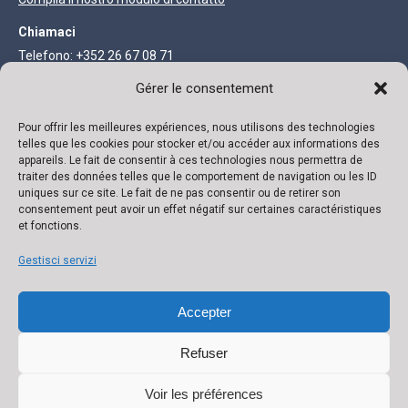
Chiamaci
Telefono: +352 26 67 08 71
Fax: +352 27 68 73 93
Gérer le consentement
Pour offrir les meilleures expériences, nous utilisons des technologies
INFORMAZIONI LEGALI
telles que les cookies pour stocker et/ou accéder aux informations des
appareils. Le fait de consentir à ces technologies nous permettra de
Società anonima con capitale di 111.300 €
traiter des données telles que le comportement de navigation ou les ID
uniques sur ce site. Le fait de ne pas consentir ou de retirer son
R.C. Lussemburgo B 118719 Autorizzazione N° 136879/2 Partita
consentement peut avoir un effet négatif sur certaines caractéristiques
et fonctions.
IVA N° LU 22332726 Banca: ING IBAN: LU02 0141 0443 4790 0000
/ BIC CELLLULL
Gestisci servizi
Accepter
Refuser
Voir les préférences