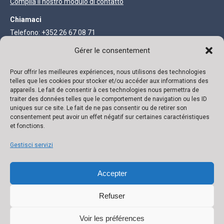
Compila il nostro modulo di contatto
Chiamaci
Telefono: +352 26 67 08 71
Fax: +352 27 68 73 93
Gérer le consentement
INFORMAZIONI LEGALI
Pour offrir les meilleures expériences, nous utilisons des technologies
telles que les cookies pour stocker et/ou accéder aux informations des
appareils. Le fait de consentir à ces technologies nous permettra de
Società anonima con capitale di 111.300 €
traiter des données telles que le comportement de navigation ou les ID
uniques sur ce site. Le fait de ne pas consentir ou de retirer son
R.C. Lussemburgo B 118719 Autorizzazione N° 136879/2 Partita
consentement peut avoir un effet négatif sur certaines caractéristiques
et fonctions.
IVA N° LU 22332726 Banca: ING IBAN: LU02 0141 0443 4790 0000
/ BIC CELLLULL
Gestisci servizi
Accepter
Refuser
Voir les préférences