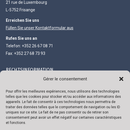
21 rue de Luxembourg
L-5752 Frisange
Erreichen Sie uns
Füllen Sie unser Kontaktformular aus
Rufen Sie uns an
Telefon: +352 26 67 08 71
Fax: +352 27 68 73 93
RECHTSINFORMATION
Gérer le consentement
Gesellschaft mit beschränkter Haftung und einem Kapital von
111.300 €
Pour offrir les meilleures expériences, nous utilisons des technologies
telles que les cookies pour stocker et/ou accéder aux informations des
R.C. Luxembourg B 118719
appareils. Le fait de consentir à ces technologies nous permettra de
traiter des données telles que le comportement de navigation ou les ID
Genehmigungsnummer 136879/2
uniques sur ce site. Le fait de ne pas consentir ou de retirer son
Umsatzsteuer-Identifikationsnummer LU 22332726
consentement peut avoir un effet négatif sur certaines caractéristiques
et fonctions.
Bank: ING