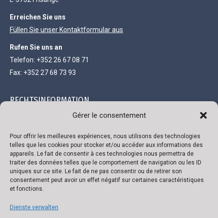
Erreichen Sie uns
Füllen Sie unser Kontaktformular aus
Rufen Sie uns an
Telefon: +352 26 67 08 71
Fax: +352 27 68 73 93
RECHTSINFORMATION
Gérer le consentement
Gesellschaft mit beschränkter Haftung und einem Kapital von
111.300 €
Pour offrir les meilleures expériences, nous utilisons des technologies
telles que les cookies pour stocker et/ou accéder aux informations des
R.C. Luxembourg B 118719
appareils. Le fait de consentir à ces technologies nous permettra de
traiter des données telles que le comportement de navigation ou les ID
Genehmigungsnummer 136879/2
uniques sur ce site. Le fait de ne pas consentir ou de retirer son
Umsatzsteuer-Identifikationsnummer LU 22332726
consentement peut avoir un effet négatif sur certaines caractéristiques
et fonctions.
Bank: ING
IBAN: LU02 0141 0443 4790 0000 / BIC CELLLULL
Dienste verwalten