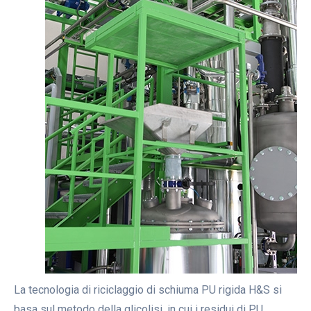
La tecnologia di riciclaggio di schiuma PU rigida H&S si
basa sul metodo della glicolisi, in cui i residui di PU