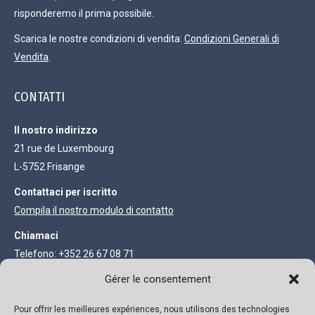
risponderemo il prima possibile.
Scarica le nostre condizioni di vendita:
Condizioni Generali di
Vendita
.
CONTATTI
Il nostro indirizzo
21 rue de Luxembourg
L-5752 Frisange
Contattaci per iscritto
Compila il nostro modulo di contatto
Chiamaci
Telefono: +352 26 67 08 71
Fax: +352 27 68 73 93
Gérer le consentement
INFORMAZIONI LEGALI
Pour offrir les meilleures expériences, nous utilisons des technologies