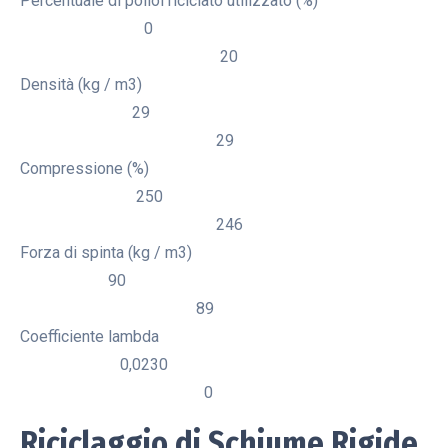
Percentuale di poliol riciclato utilizzato (%)
0
20
Densità (kg / m3)
29
29
Compressione (%)
250
246
Forza di spinta (kg / m3)
90
89
Coefficiente lambda
0,0230
0
Riciclaggio di Schiume Rigide