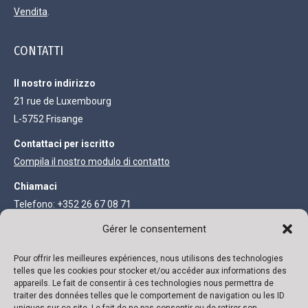
Vendita
.
CONTATTI
Il nostro indirizzo
21 rue de Luxembourg
L-5752 Frisange
Contattaci per iscritto
Compila il nostro modulo di contatto
Chiamaci
Telefono: +352 26 67 08 71
Fax: +352 27 68 73 93
Gérer le consentement
Pour offrir les meilleures expériences, nous utilisons des technologies
INFORMAZIONI LEGALI
telles que les cookies pour stocker et/ou accéder aux informations des
appareils. Le fait de consentir à ces technologies nous permettra de
Società anonima con capitale di 111.300 €
traiter des données telles que le comportement de navigation ou les ID